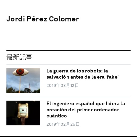
Jordi Pérez Colomer
最新記事
La guerra de los robots: la
salvación antes de la era ‘fake’
2019年03月12日
El ingeniero español que lidera la
creación del primer ordenador
cuántico
2019年02月25日