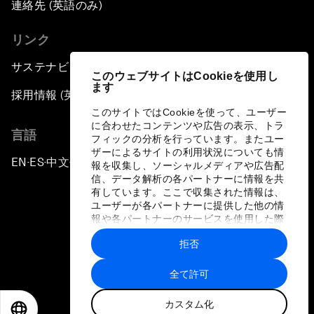
連絡先 (英語のみ)
リンク
サステナビリティへの取り組み
このウェブサイトはCookieを使用し
ます
採用情報 (英語のみ)
このサイトではCookieを使って、ユーザー
に合わせたコンテンツや広告の表示、トラ
言語
フィックの分析を行っています。またユー
ザーによるサイトの利用状況についても情
EN
ES
中文
日本語
▪
▪
▪
報を収集し、ソーシャルメディアや広告配
信、データ解析の各パートナーに情報を共
有しています。ここで収集された情報は、
ユーザーが各パートナーに提供した他の情
報や各パートナーのサービスを使用した際
に収集された情報と組み合わされ、各パー
拒否
トナーによって使用されることがありま
プライバシーポリシーと利用規約
す。
全て許可
サイトマップ
カスタム化
©
2026
世界経済フォーラム
EN
ES
中文
日本語