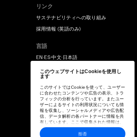
リンク
サステナビリティへの取り組み
採用情報 (英語のみ)
て
言語
EN
ES
中文
日本語
▪
▪
▪
このウェブサイトはCookieを使用し
ます
このサイトではCookieを使って、ユーザー
に合わせたコンテンツや広告の表示、トラ
フィックの分析を行っています。またユー
ザーによるサイトの利用状況についても情
報を収集し、ソーシャルメディアや広告配
信、データ解析の各パートナーに情報を共
有しています。ここで収集された情報は、
ユーザーが各パートナーに提供した他の情
報や各パートナーのサービスを使用した際
拒否