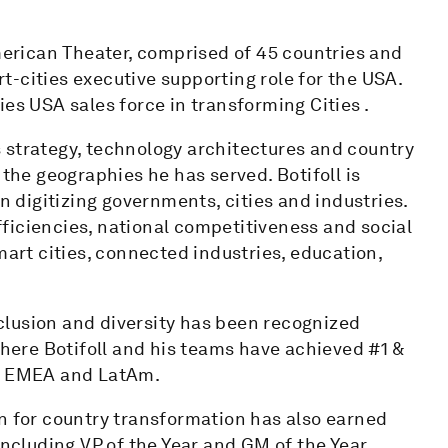
American Theater, comprised of 45 countries and
art-cities executive supporting role for the USA.
 USA sales force in transforming Cities .
ss strategy, technology architectures and country
 the geographies he has served. Botifoll is
in digitizing governments, cities and industries.
ficiencies, national competitiveness and social
mart cities, connected industries, education,
inclusion and diversity has been recognized
where Botifoll and his teams have achieved #1 &
in EMEA and LatAm.
n for country transformation has also earned
cluding VP of the Year and GM of the Year.