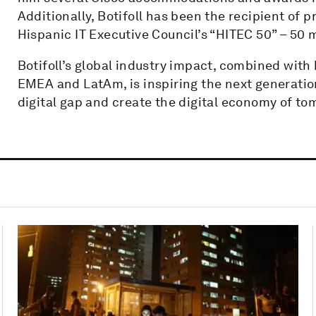
Additionally, Botifoll has been the recipient of 
Hispanic IT Executive Council’s “HITEC 50” – 50 mo
Botifoll’s global industry impact, combined wit
EMEA and LatAm, is inspiring the next generation 
digital gap and create the digital economy of to