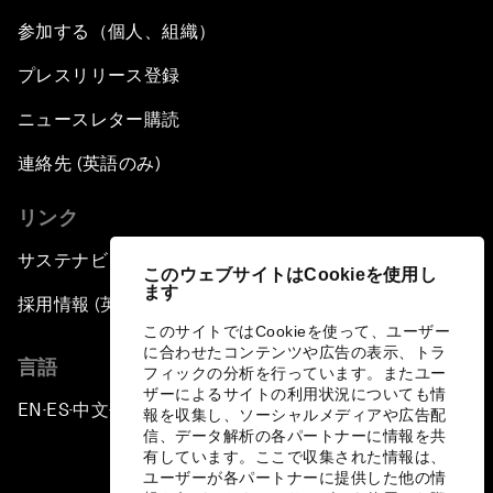
参加する（個人、組織）
プレスリリース登録
ニュースレター購読
連絡先 (英語のみ)
リンク
サステナビリティへの取り組み
このウェブサイトはCookieを使用し
ます
採用情報 (英語のみ)
このサイトではCookieを使って、ユーザー
に合わせたコンテンツや広告の表示、トラ
言語
フィックの分析を行っています。またユー
ザーによるサイトの利用状況についても情
EN
ES
中文
日本語
▪
▪
▪
報を収集し、ソーシャルメディアや広告配
信、データ解析の各パートナーに情報を共
有しています。ここで収集された情報は、
ユーザーが各パートナーに提供した他の情