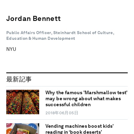
Jordan Bennett
Public Affairs Officer, Steinhardt School of Culture,
Education & Human Development
NYU
最新記事
Why the famous 'Marshmallow test'
may be wrong about what makes
successful children
2018年06月05日
Vending machines boost kids’
reading in ‘book deserts’