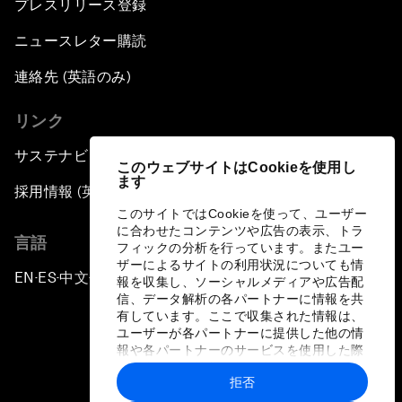
プレスリリース登録
ニュースレター購読
連絡先 (英語のみ)
リンク
サステナビリティへの取り組み
このウェブサイトはCookieを使用し
ます
採用情報 (英語のみ)
このサイトではCookieを使って、ユーザー
に合わせたコンテンツや広告の表示、トラ
言語
フィックの分析を行っています。またユー
ザーによるサイトの利用状況についても情
EN
ES
中文
日本語
▪
▪
▪
報を収集し、ソーシャルメディアや広告配
信、データ解析の各パートナーに情報を共
有しています。ここで収集された情報は、
ユーザーが各パートナーに提供した他の情
報や各パートナーのサービスを使用した際
に収集された情報と組み合わされ、各パー
拒否
トナーによって使用されることがありま
プライバシーポリシーと利用規約
す。