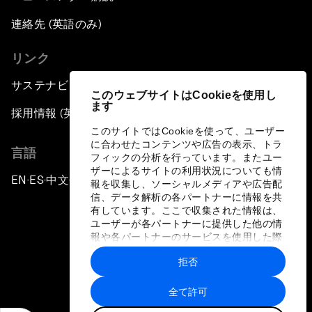
連絡先 (英語のみ)
リンク
サステナビリティへの取り組み
このウェブサイトはCookieを使用し
ます
採用情報 (英語のみ)
このサイトではCookieを使って、ユーザー
に合わせたコンテンツや広告の表示、トラ
言語
フィックの分析を行っています。またユー
ザーによるサイトの利用状況についても情
EN
ES
中文
日本語
▪
▪
▪
報を収集し、ソーシャルメディアや広告配
信、データ解析の各パートナーに情報を共
有しています。ここで収集された情報は、
ユーザーが各パートナーに提供した他の情
報や各パートナーのサービスを使用した際
に収集された情報と組み合わされ、各パー
拒否
トナーによって使用されることがありま
プライバシーポリシーと利用規約
す。
全て許可
サイトマップ