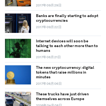
2017年09月29日
Banks are finally starting to adopt
cryptocurrencies
2017年09月22日
Internet devices will soon be
talking to each other more than to
humans
2017年06月21日
The new cryptocurrency: digital
tokens that raise millions in
minutes
2017年06月06日
These trucks have just driven
themselves across Europe
2016年04月08日