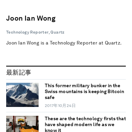
Joon Ian Wong
Technology Reporter, Quartz
Joon Ian Wong is a Technology Reporter at Quartz.
最新記事
This former military bunker in the
Swiss mountains is keeping Bitcoin
safe
2017年10月24日
These are the technology firsts that
have shaped modern life as we
know it