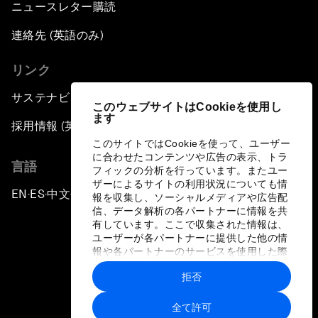
ニュースレター購読
連絡先 (英語のみ)
リンク
サステナビリティへの取り組み
このウェブサイトはCookieを使用し
ます
採用情報 (英語のみ)
このサイトではCookieを使って、ユーザー
に合わせたコンテンツや広告の表示、トラ
言語
フィックの分析を行っています。またユー
ザーによるサイトの利用状況についても情
EN
ES
中文
日本語
▪
▪
▪
報を収集し、ソーシャルメディアや広告配
信、データ解析の各パートナーに情報を共
有しています。ここで収集された情報は、
ユーザーが各パートナーに提供した他の情
報や各パートナーのサービスを使用した際
に収集された情報と組み合わされ、各パー
拒否
トナーによって使用されることがありま
プライバシーポリシーと利用規約
す。
全て許可
サイトマップ