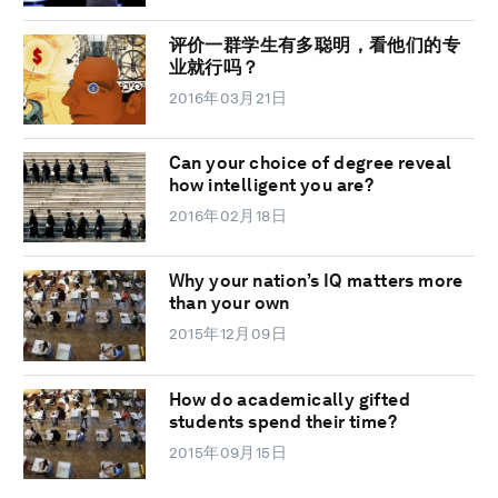
评价一群学生有多聪明，看他们的专
业就行吗？
2016年03月21日
Can your choice of degree reveal
how intelligent you are?
2016年02月18日
Why your nation’s IQ matters more
than your own
2015年12月09日
How do academically gifted
students spend their time?
2015年09月15日