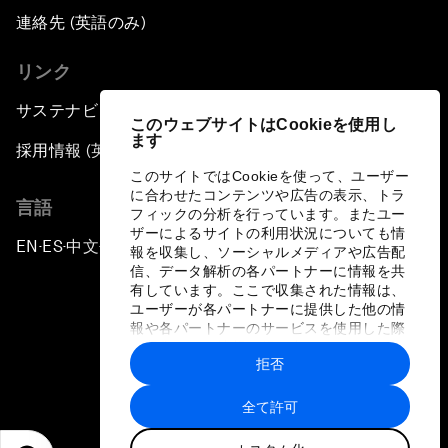
連絡先 (英語のみ)
リンク
サステナビリティへの取り組み
このウェブサイトはCookieを使用し
ます
採用情報 (英語のみ)
このサイトではCookieを使って、ユーザー
に合わせたコンテンツや広告の表示、トラ
言語
フィックの分析を行っています。またユー
ザーによるサイトの利用状況についても情
EN
ES
中文
日本語
▪
▪
▪
報を収集し、ソーシャルメディアや広告配
信、データ解析の各パートナーに情報を共
有しています。ここで収集された情報は、
ユーザーが各パートナーに提供した他の情
報や各パートナーのサービスを使用した際
に収集された情報と組み合わされ、各パー
拒否
トナーによって使用されることがありま
プライバシーポリシーと利用規約
す。
全て許可
サイトマップ