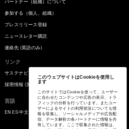
パートナー（組織）について
参加する（個人、組織）
プレスリリース登録
ニュースレター購読
連絡先 (英語のみ)
リンク
サステナビリティへの取り組み
このウェブサイトはCookieを使用し
ます
採用情報 (英語のみ)
このサイトではCookieを使って、ユーザー
に合わせたコンテンツや広告の表示、トラ
言語
フィックの分析を行っています。またユー
ザーによるサイトの利用状況についても情
EN
ES
中文
日本語
▪
▪
▪
報を収集し、ソーシャルメディアや広告配
信、データ解析の各パートナーに情報を共
有しています。ここで収集された情報は、