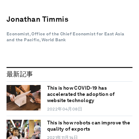
Jonathan Timmis
Economist, Office of the Chief Economist for East Asia
and the Pacific, World Bank
最新記事
This is how COVID-19 has
accelerated the adoption of
website technology
2022年04月08日
This is how robots can improve the
quality of exports
2021年11月14日