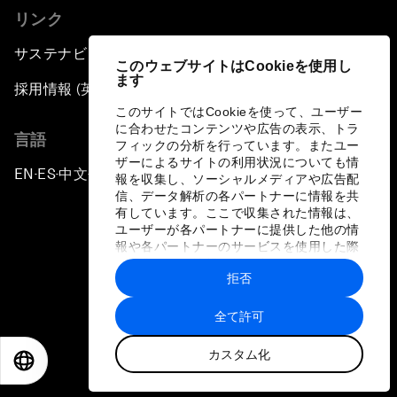
リンク
サステナビリティへの取り組み
このウェブサイトはCookieを使用し
ます
採用情報 (英語のみ)
このサイトではCookieを使って、ユーザー
に合わせたコンテンツや広告の表示、トラ
言語
フィックの分析を行っています。またユー
ザーによるサイトの利用状況についても情
EN
ES
中文
日本語
▪
▪
▪
報を収集し、ソーシャルメディアや広告配
信、データ解析の各パートナーに情報を共
有しています。ここで収集された情報は、
ユーザーが各パートナーに提供した他の情
報や各パートナーのサービスを使用した際
に収集された情報と組み合わされ、各パー
拒否
トナーによって使用されることがありま
プライバシーポリシーと利用規約
す。
全て許可
サイトマップ
カスタム化
©
2026
世界経済フォーラム
EN
ES
中文
日本語