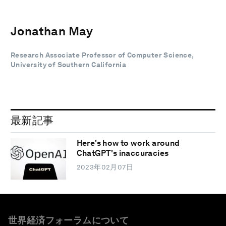
Jonathan May
Research Associate Professor of Computer Science,
University of Southern California
最新記事
Here's how to work around
ChatGPT's inaccuracies
2023年02月07日
世界経済フォーラムについて