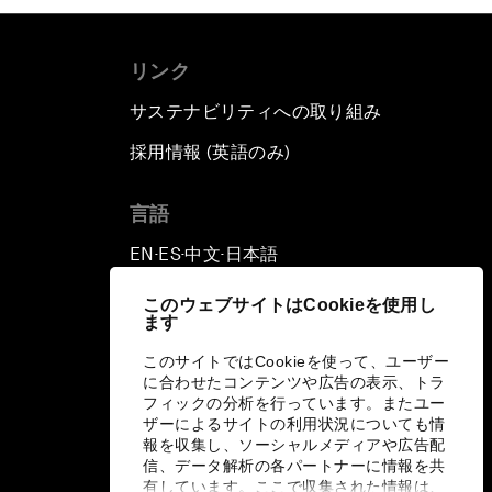
リンク
サステナビリティへの取り組み
採用情報 (英語のみ)
て
言語
EN
ES
中文
日本語
▪
▪
▪
このウェブサイトはCookieを使用し
ます
このサイトではCookieを使って、ユーザー
に合わせたコンテンツや広告の表示、トラ
フィックの分析を行っています。またユー
ザーによるサイトの利用状況についても情
報を収集し、ソーシャルメディアや広告配
信、データ解析の各パートナーに情報を共
有しています。ここで収集された情報は、