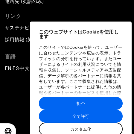
連絡先 (英語のみ)
リンク
サステナビリティへの取り組み
このウェブサイトはCookieを使用し
ます
採用情報 (英語のみ)
このサイトではCookieを使って、ユーザー
に合わせたコンテンツや広告の表示、トラ
言語
フィックの分析を行っています。またユー
ザーによるサイトの利用状況についても情
EN
ES
中文
日本語
▪
▪
▪
報を収集し、ソーシャルメディアや広告配
信、データ解析の各パートナーに情報を共
有しています。ここで収集された情報は、
ユーザーが各パートナーに提供した他の情
報や各パートナーのサービスを使用した際
に収集された情報と組み合わされ、各パー
拒否
トナーによって使用されることがありま
プライバシーポリシーと利用規約
す。
全て許可
サイトマップ
カスタム化
©
2026
世界経済フォーラム
EN
ES
中文
日本語