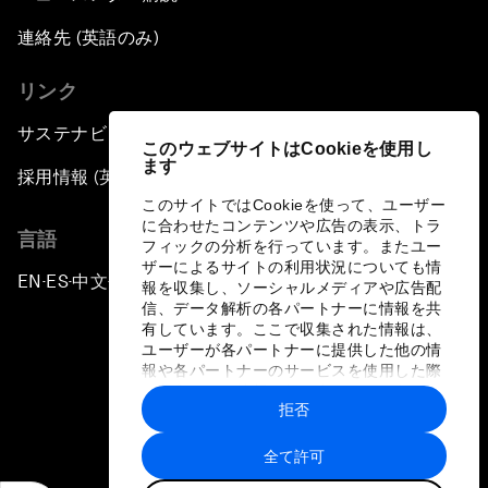
連絡先 (英語のみ)
リンク
サステナビリティへの取り組み
このウェブサイトはCookieを使用し
ます
採用情報 (英語のみ)
このサイトではCookieを使って、ユーザー
に合わせたコンテンツや広告の表示、トラ
言語
フィックの分析を行っています。またユー
ザーによるサイトの利用状況についても情
EN
ES
中文
日本語
▪
▪
▪
報を収集し、ソーシャルメディアや広告配
信、データ解析の各パートナーに情報を共
有しています。ここで収集された情報は、
ユーザーが各パートナーに提供した他の情
報や各パートナーのサービスを使用した際
に収集された情報と組み合わされ、各パー
拒否
トナーによって使用されることがありま
プライバシーポリシーと利用規約
す。
全て許可
サイトマップ