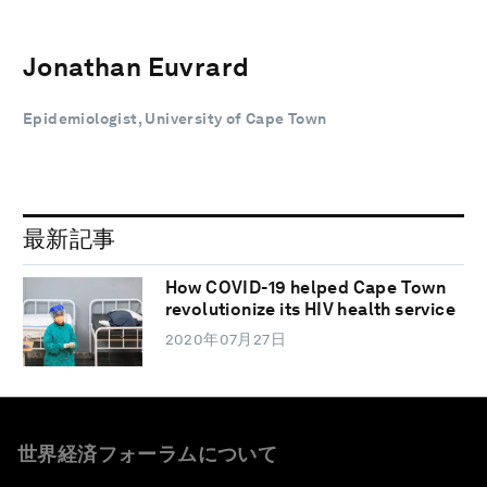
Jonathan Euvrard
Epidemiologist, University of Cape Town
最新記事
How COVID-19 helped Cape Town
revolutionize its HIV health service
2020年07月27日
世界経済フォーラムについて