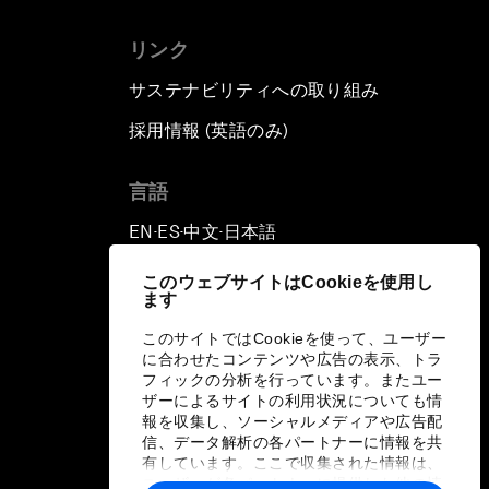
リンク
サステナビリティへの取り組み
採用情報 (英語のみ)
て
言語
EN
ES
中文
日本語
▪
▪
▪
このウェブサイトはCookieを使用し
ます
このサイトではCookieを使って、ユーザー
に合わせたコンテンツや広告の表示、トラ
フィックの分析を行っています。またユー
ザーによるサイトの利用状況についても情
報を収集し、ソーシャルメディアや広告配
信、データ解析の各パートナーに情報を共
有しています。ここで収集された情報は、
ユーザーが各パートナーに提供した他の情