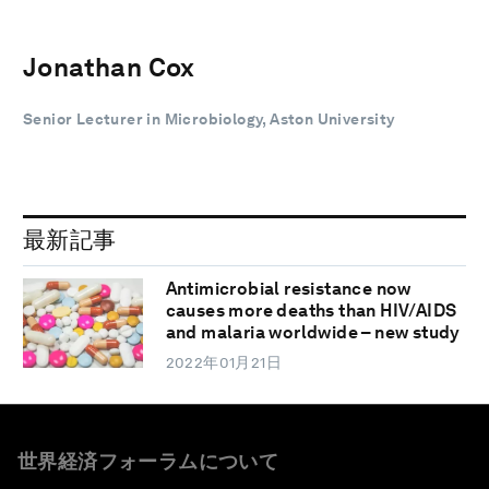
Jonathan Cox
Senior Lecturer in Microbiology, Aston University
最新記事
Antimicrobial resistance now
causes more deaths than HIV/AIDS
and malaria worldwide – new study
2022年01月21日
世界経済フォーラムについて