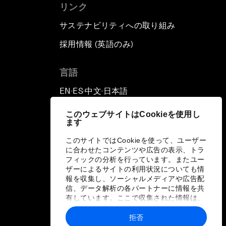
リンク
サステナビリティへの取り組み
採用情報 (英語のみ)
て
言語
EN
ES
中文
日本語
▪
▪
▪
このウェブサイトはCookieを使用し
ます
このサイトではCookieを使って、ユーザー
に合わせたコンテンツや広告の表示、トラ
フィックの分析を行っています。またユー
ザーによるサイトの利用状況についても情
報を収集し、ソーシャルメディアや広告配
信、データ解析の各パートナーに情報を共
有しています。ここで収集された情報は、
ユーザーが各パートナーに提供した他の情
報や各パートナーのサービスを使用した際
拒否