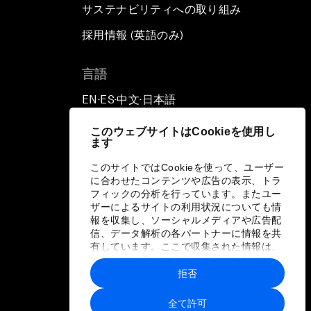
サステナビリティへの取り組み
採用情報 (英語のみ)
て
言語
EN
ES
中文
日本語
▪
▪
▪
このウェブサイトはCookieを使用し
ます
このサイトではCookieを使って、ユーザー
に合わせたコンテンツや広告の表示、トラ
フィックの分析を行っています。またユー
ザーによるサイトの利用状況についても情
報を収集し、ソーシャルメディアや広告配
信、データ解析の各パートナーに情報を共
有しています。ここで収集された情報は、
ユーザーが各パートナーに提供した他の情
報や各パートナーのサービスを使用した際
拒否
に収集された情報と組み合わされ、各パー
トナーによって使用されることがありま
全て許可