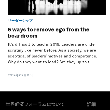
リーダーシップ
5 ways to remove ego from the
boardroom
It’s difficult to lead in 2019. Leaders are under
scrutiny like never before. As a society, we are
sceptical of leaders’ motives and competence.
Why do they want to lead? Are they up to t...
2019年09月05日
世界経済フォーラムについて
詳細