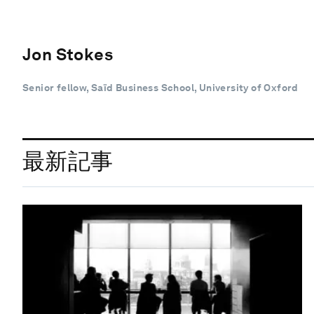
Jon Stokes
Senior fellow, Saïd Business School, University of Oxford
最新記事