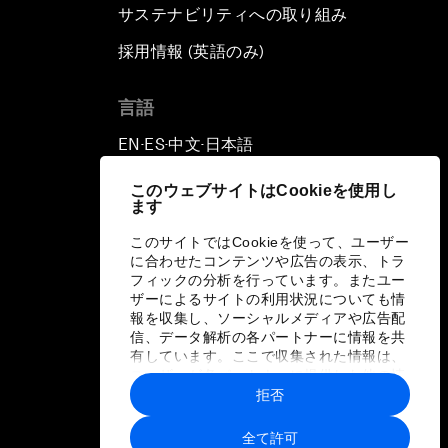
サステナビリティへの取り組み
採用情報 (英語のみ)
て
言語
EN
ES
中文
日本語
▪
▪
▪
このウェブサイトはCookieを使用し
ます
このサイトではCookieを使って、ユーザー
に合わせたコンテンツや広告の表示、トラ
フィックの分析を行っています。またユー
ザーによるサイトの利用状況についても情
報を収集し、ソーシャルメディアや広告配
信、データ解析の各パートナーに情報を共
有しています。ここで収集された情報は、
ユーザーが各パートナーに提供した他の情
報や各パートナーのサービスを使用した際
拒否
に収集された情報と組み合わされ、各パー
トナーによって使用されることがありま
全て許可