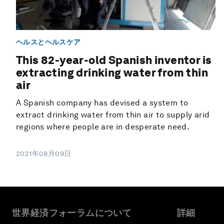
ヘルスとヘルスケア
This 82-year-old Spanish inventor is
extracting drinking water from thin
air
A Spanish company has devised a system to
extract drinking water from thin air to supply arid
regions where people are in desperate need.
2021年08月09日
世界経済フォーラムについて
詳細