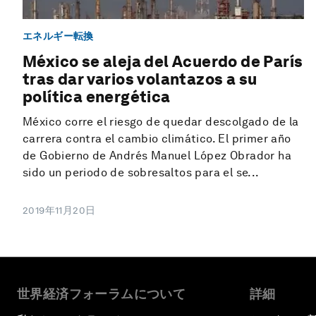
エネルギー転換
México se aleja del Acuerdo de París
tras dar varios volantazos a su
política energética
México corre el riesgo de quedar descolgado de la
carrera contra el cambio climático. El primer año
de Gobierno de Andrés Manuel López Obrador ha
sido un periodo de sobresaltos para el se...
2019年11月20日
世界経済フォーラムについて
詳細