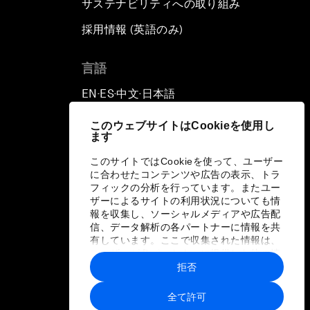
サステナビリティへの取り組み
採用情報 (英語のみ)
て
言語
EN
ES
中文
日本語
▪
▪
▪
このウェブサイトはCookieを使用し
ます
このサイトではCookieを使って、ユーザー
に合わせたコンテンツや広告の表示、トラ
フィックの分析を行っています。またユー
ザーによるサイトの利用状況についても情
報を収集し、ソーシャルメディアや広告配
信、データ解析の各パートナーに情報を共
有しています。ここで収集された情報は、
ユーザーが各パートナーに提供した他の情
報や各パートナーのサービスを使用した際
拒否
に収集された情報と組み合わされ、各パー
トナーによって使用されることがありま
全て許可
す。