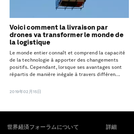
Voici comment la livraison par
drones va transformer le monde de
la logistique
Le monde entier connaît et comprend la capacité
de la technologie à apporter des changements
positifs. Cependant, lorsque ses avantages sont
répartis de manière inégale à travers différen...
2019年02月15日
世界経済フォーラムについて
詳細