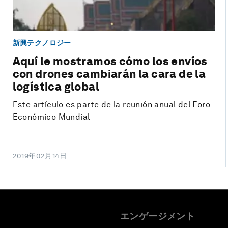
新興テクノロジー
Aquí le mostramos cómo los envíos
con drones cambiarán la cara de la
logística global
Este artículo es parte de la reunión anual del Foro
Económico Mundial
2019年02月14日
エンゲージメント