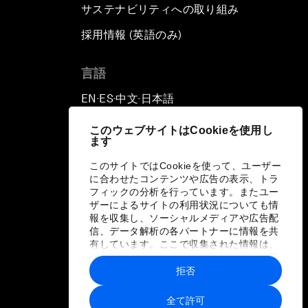
サステナビリティへの取り組み
採用情報 (英語のみ)
て
言語
EN
ES
中文
日本語
▪
▪
▪
このウェブサイトはCookieを使用し
ます
このサイトではCookieを使って、ユーザー
に合わせたコンテンツや広告の表示、トラ
フィックの分析を行っています。またユー
ザーによるサイトの利用状況についても情
報を収集し、ソーシャルメディアや広告配
信、データ解析の各パートナーに情報を共
有しています。ここで収集された情報は、
ユーザーが各パートナーに提供した他の情
報や各パートナーのサービスを使用した際
拒否
に収集された情報と組み合わされ、各パー
トナーによって使用されることがありま
全て許可