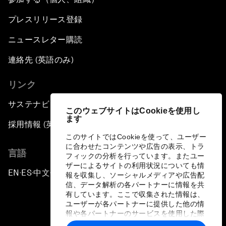
プレスリリース登録
ニュースレター購読
連絡先 (英語のみ)
リンク
サステナビリティへの取り組み
このウェブサイトはCookieを使用し
ます
採用情報 (英語のみ)
このサイトではCookieを使って、ユーザー
に合わせたコンテンツや広告の表示、トラ
言語
フィックの分析を行っています。またユー
ザーによるサイトの利用状況についても情
EN
ES
中文
日本語
▪
▪
▪
報を収集し、ソーシャルメディアや広告配
信、データ解析の各パートナーに情報を共
有しています。ここで収集された情報は、
ユーザーが各パートナーに提供した他の情
報や各パートナーのサービスを使用した際
に収集された情報と組み合わされ、各パー