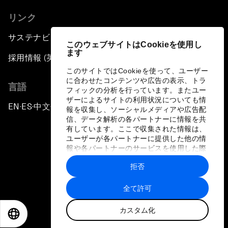
リンク
サステナビリティへの取り組み
このウェブサイトはCookieを使用し
ます
採用情報 (英語のみ)
このサイトではCookieを使って、ユーザー
に合わせたコンテンツや広告の表示、トラ
言語
フィックの分析を行っています。またユー
ザーによるサイトの利用状況についても情
EN
ES
中文
日本語
▪
▪
▪
報を収集し、ソーシャルメディアや広告配
信、データ解析の各パートナーに情報を共
有しています。ここで収集された情報は、
ユーザーが各パートナーに提供した他の情
報や各パートナーのサービスを使用した際
に収集された情報と組み合わされ、各パー
拒否
トナーによって使用されることがありま
プライバシーポリシーと利用規約
す。
全て許可
サイトマップ
カスタム化
©
2026
世界経済フォーラム
EN
ES
中文
日本語