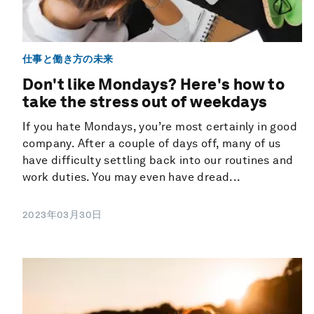
仕事と働き方の未来
Don't like Mondays? Here's how to
take the stress out of weekdays
If you hate Mondays, you’re most certainly in good
company. After a couple of days off, many of us
have difficulty settling back into our routines and
work duties. You may even have dread...
2023年03月30日