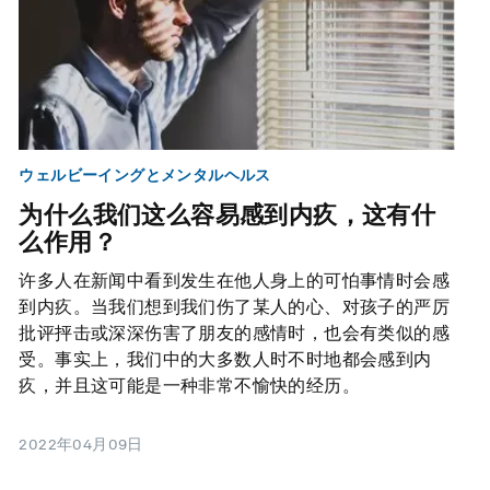
ウェルビーイングとメンタルヘルス
为什么我们这么容易感到内疚，这有什
么作用？
许多人在新闻中看到发生在他人身上的可怕事情时会感
到内疚。当我们想到我们伤了某人的心、对孩子的严厉
批评抨击或深深伤害了朋友的感情时，也会有类似的感
受。事实上，我们中的大多数人时不时地都会感到内
疚，并且这可能是一种非常不愉快的经历。
2022年04月09日