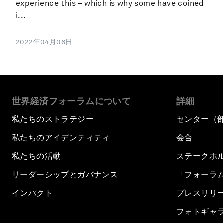
experience this – which is why some have coined
i...
2022年04月06日
世界経済フォーラムについて
詳細
私たちのストラテジー
センター（
私たちのアイデンティティ
会合
私たちの活動
ステークホ
リーダーシップとガバナンス
「フォーラ
インパクト
プレスリリ
フォトギャ