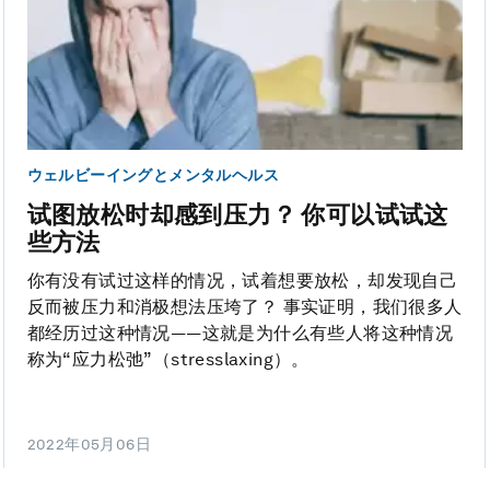
ウェルビーイングとメンタルヘルス
试图放松时却感到压力？ 你可以试试这
些方法
你有没有试过这样的情况，试着想要放松，却发现自己
反而被压力和消极想法压垮了？ 事实证明，我们很多人
都经历过这种情况——这就是为什么有些人将这种情况
称为“应力松弛”（stresslaxing）。
2022年05月06日