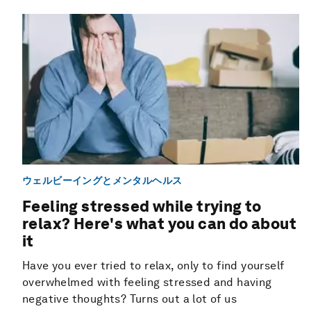
ウェルビーイングとメンタルヘルス
Feeling stressed while trying to
relax? Here's what you can do about
it
Have you ever tried to relax, only to find yourself
overwhelmed with feeling stressed and having
negative thoughts? Turns out a lot of us