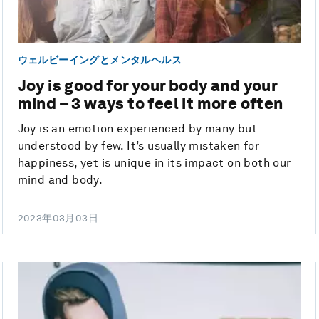
ウェルビーイングとメンタルヘルス
Joy is good for your body and your
mind – 3 ways to feel it more often
Joy is an emotion experienced by many but
understood by few. It’s usually mistaken for
happiness, yet is unique in its impact on both our
mind and body.
2023年03月03日