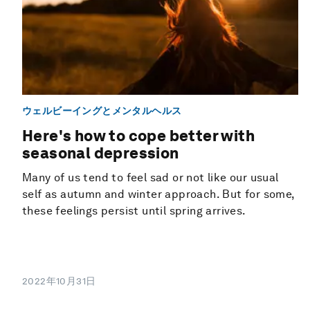
ウェルビーイングとメンタルヘルス
Here's how to cope better with
seasonal depression
Many of us tend to feel sad or not like our usual
self as autumn and winter approach. But for some,
these feelings persist until spring arrives.
2022年10月31日