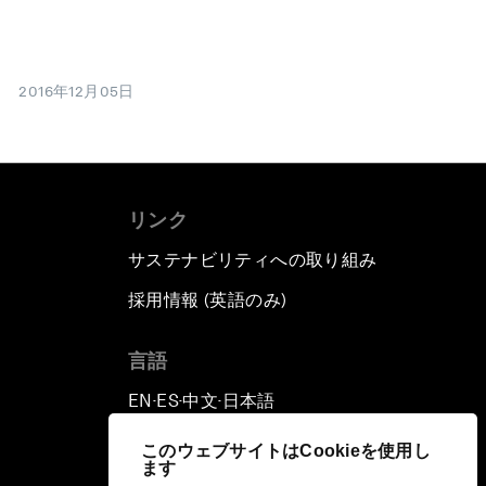
2016年12月05日
リンク
サステナビリティへの取り組み
採用情報 (英語のみ)
て
言語
EN
ES
中文
日本語
▪
▪
▪
このウェブサイトはCookieを使用し
ます