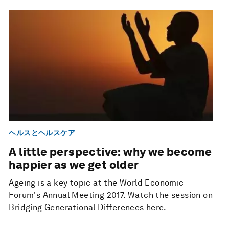
ヘルスとヘルスケア
A little perspective: why we become
happier as we get older
Ageing is a key topic at the World Economic
Forum's Annual Meeting 2017. Watch the session on
Bridging Generational Differences here.