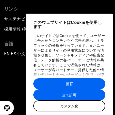
リンク
サステナビリティへの取り組み
このウェブサイトはCookieを使用し
ます
採用情報 (英語のみ)
このサイトではCookieを使って、ユーザー
に合わせたコンテンツや広告の表示、トラ
言語
フィックの分析を行っています。またユー
ザーによるサイトの利用状況についても情
EN
ES
中文
日本語
▪
▪
▪
報を収集し、ソーシャルメディアや広告配
信、データ解析の各パートナーに情報を共
有しています。ここで収集された情報は、
ユーザーが各パートナーに提供した他の情
報や各パートナーのサービスを使用した際
に収集された情報と組み合わされ、各パー
拒否
トナーによって使用されることがありま
プライバシーポリシーと利用規約
す。
全て許可
サイトマップ
カスタム化
©
2026
世界経済フォーラム
EN
ES
中文
日本語