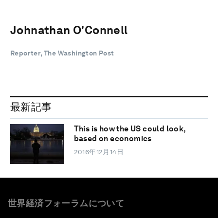
Johnathan O'Connell
Reporter, The Washington Post
最新記事
This is how the US could look,
based on economics
2016年12月14日
世界経済フォーラムについて