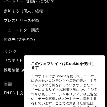
パートナー（組織）について
参加する（個人、組織）
プレスリリース登録
ニュースレター購読
連絡先 (英語のみ)
リンク
サステナビリティへの取り組み
このウェブサイトはCookieを使用し
ます
採用情報 (英語のみ)
このサイトではCookieを使って、ユーザー
に合わせたコンテンツや広告の表示、トラ
言語
フィックの分析を行っています。またユー
ザーによるサイトの利用状況についても情
EN
ES
中文
日本語
▪
▪
▪
報を収集し、ソーシャルメディアや広告配
信、データ解析の各パートナーに情報を共
有しています。ここで収集された情報は、