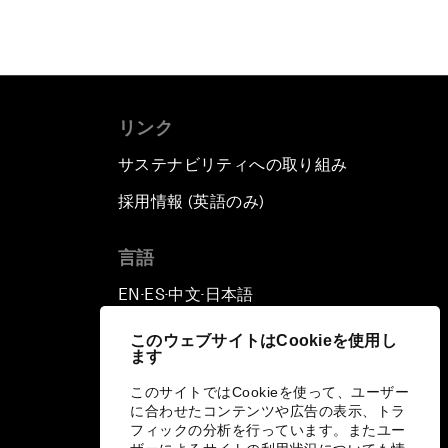
リンク
サステナビリティへの取り組み
採用情報 (英語のみ)
て
言語
EN
ES
中文
日本語
▪
▪
▪
このウェブサイトはCookieを使用し
ます
このサイトではCookieを使って、ユーザー
に合わせたコンテンツや広告の表示、トラ
フィックの分析を行っています。またユー