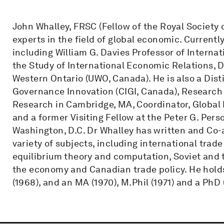
John Whalley, FRSC (Fellow of the Royal Society
experts in the field of global economic. Currentl
including William G. Davies Professor of Internat
the Study of International Economic Relations, 
Western Ontario (UWO, Canada). He is also a Dist
Governance Innovation (CIGI, Canada), Research
Research in Cambridge, MA, Coordinator, Global 
and a former Visiting Fellow at the Peter G. Pers
Washington, D.C. Dr Whalley has written and Co-a
variety of subjects, including international trad
equilibrium theory and computation, Soviet and 
the economy and Canadian trade policy. He hold
(1968), and an MA (1970), M.Phil (1971) and a PhD 