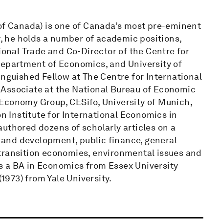
 of Canada) is one of Canada’s most pre-eminent
y, he holds a number of academic positions,
ional Trade and Co-Director of the Centre for
Department of Economics, and University of
inguished Fellow at The Centre for International
 Associate at the National Bureau of Economic
Economy Group, CESifo, University of Munich,
on Institute for International Economics in
uthored dozens of scholarly articles on a
e and development, public finance, general
transition economies, environmental issues and
s a BA in Economics from Essex University
(1973) from Yale University.