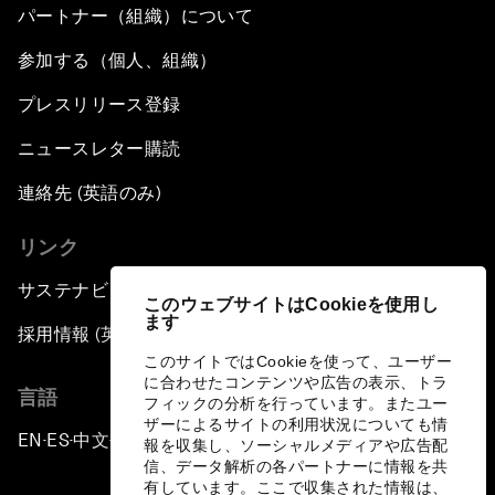
パートナー（組織）について
参加する（個人、組織）
プレスリリース登録
ニュースレター購読
連絡先 (英語のみ)
リンク
サステナビリティへの取り組み
このウェブサイトはCookieを使用し
ます
採用情報 (英語のみ)
このサイトではCookieを使って、ユーザー
に合わせたコンテンツや広告の表示、トラ
言語
フィックの分析を行っています。またユー
ザーによるサイトの利用状況についても情
EN
ES
中文
日本語
▪
▪
▪
報を収集し、ソーシャルメディアや広告配
信、データ解析の各パートナーに情報を共
有しています。ここで収集された情報は、