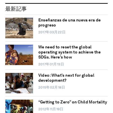
最新記事
Enseñanzas de una nueva era de
progreso
2017年03月22日
We need to reset the global
operating system to achieve the
SDGs. Here’s how
2017年01月13日
Video: What’s next for global
development?
2015年02月18日
“Getting to Zero” on Child Mortality
2012年11月19日