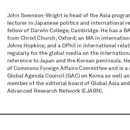
John Swenson-Wright is head of the Asia progra
lecturer in Japanese politics and international r
fellow of Darwin College, Cambridge. He has a BA
from Christ Church, Oxford; an MA in internation
Johns Hopkins; and a DPhil in international rel
regularly for the global media on the internationa
reference to Japan and the Korean peninsula. He 
of Commons Foreign Affairs Committee and is a
Global Agenda Council (GAC) on Korea as well as
member of the editorial board of Global Asia an
Advanced Research Network (EJARN).