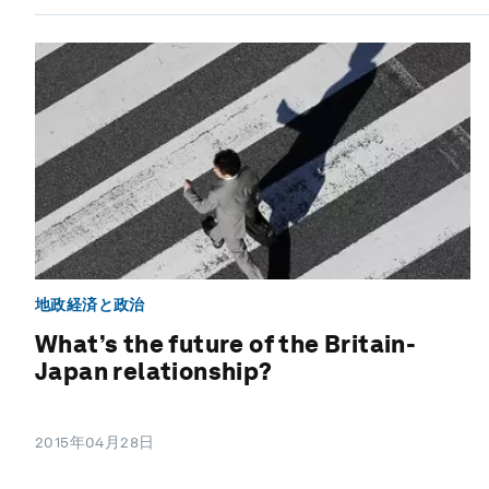
地政経済と政治
What’s the future of the Britain-
Japan relationship?
2015年04月28日