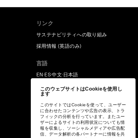
リンク
サステナビリティへの取り組み
採用情報 (英語のみ)
て
言語
EN
ES
中文
日本語
▪
▪
▪
このウェブサイトはCookieを使用し
ます
このサイトではCookieを使って、ユーザー
に合わせたコンテンツや広告の表示、トラ
フィックの分析を行っています。またユー
ザーによるサイトの利用状況についても情
報を収集し、ソーシャルメディアや広告配
信、データ解析の各パートナーに情報を共