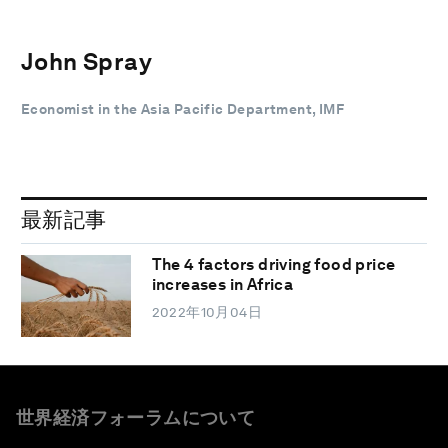
John Spray
Economist in the Asia Pacific Department, IMF
最新記事
The 4 factors driving food price
increases in Africa
2022年10月04日
世界経済フォーラムについて