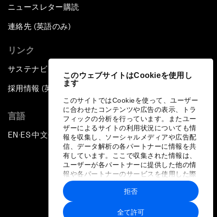
ニュースレター購読
連絡先 (英語のみ)
リンク
サステナビリティへの取り組み
このウェブサイトはCookieを使用し
ます
採用情報 (英語のみ)
このサイトではCookieを使って、ユーザー
に合わせたコンテンツや広告の表示、トラ
言語
フィックの分析を行っています。またユー
ザーによるサイトの利用状況についても情
EN
ES
中文
日本語
▪
▪
▪
報を収集し、ソーシャルメディアや広告配
信、データ解析の各パートナーに情報を共
有しています。ここで収集された情報は、
ユーザーが各パートナーに提供した他の情
報や各パートナーのサービスを使用した際
に収集された情報と組み合わされ、各パー
拒否
トナーによって使用されることがありま
プライバシーポリシーと利用規約
す。
全て許可