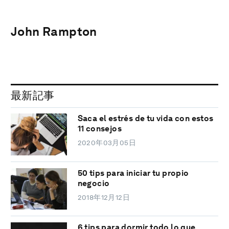
John Rampton
最新記事
Saca el estrés de tu vida con estos
11 consejos
2020年03月05日
50 tips para iniciar tu propio
negocio
2018年12月12日
6 tips para dormir todo lo que