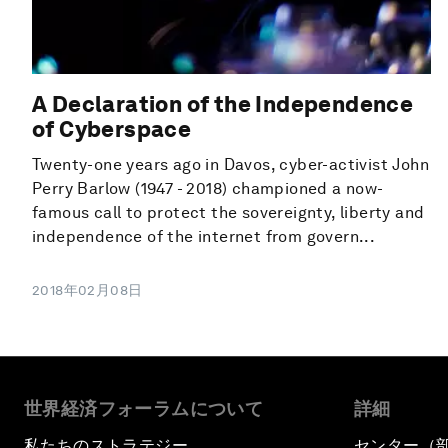
A Declaration of the Independence
of Cyberspace
Twenty-one years ago in Davos, cyber-activist John
Perry Barlow (1947 - 2018) championed a now-
famous call to protect the sovereignty, liberty and
independence of the internet from govern...
2018年02月08日
世界経済フォーラムについて
詳細
私たちのストラテジー
センター（