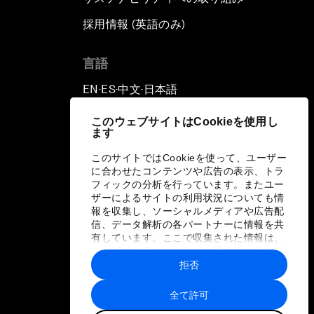
採用情報 (英語のみ)
て
言語
EN
ES
中文
日本語
▪
▪
▪
このウェブサイトはCookieを使用し
ます
このサイトではCookieを使って、ユーザー
に合わせたコンテンツや広告の表示、トラ
フィックの分析を行っています。またユー
ザーによるサイトの利用状況についても情
報を収集し、ソーシャルメディアや広告配
信、データ解析の各パートナーに情報を共
有しています。ここで収集された情報は、
ユーザーが各パートナーに提供した他の情
報や各パートナーのサービスを使用した際
拒否
に収集された情報と組み合わされ、各パー
トナーによって使用されることがありま
全て許可
す。