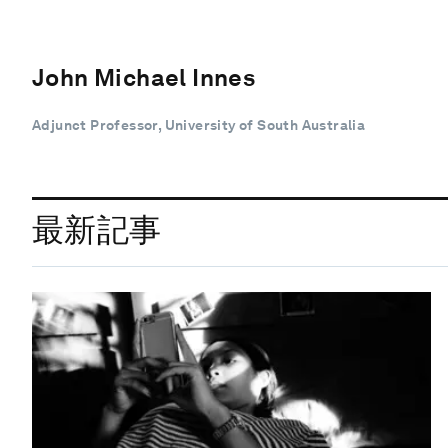
John Michael Innes
Adjunct Professor, University of South Australia
最新記事