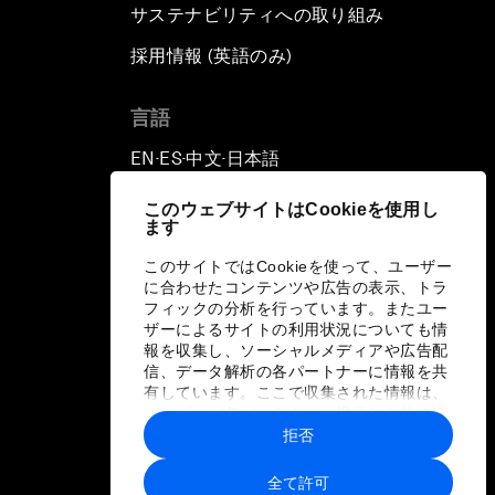
サステナビリティへの取り組み
採用情報 (英語のみ)
て
言語
EN
ES
中文
日本語
▪
▪
▪
このウェブサイトはCookieを使用し
ます
このサイトではCookieを使って、ユーザー
に合わせたコンテンツや広告の表示、トラ
フィックの分析を行っています。またユー
ザーによるサイトの利用状況についても情
報を収集し、ソーシャルメディアや広告配
信、データ解析の各パートナーに情報を共
有しています。ここで収集された情報は、
ユーザーが各パートナーに提供した他の情
報や各パートナーのサービスを使用した際
拒否
に収集された情報と組み合わされ、各パー
トナーによって使用されることがありま
全て許可