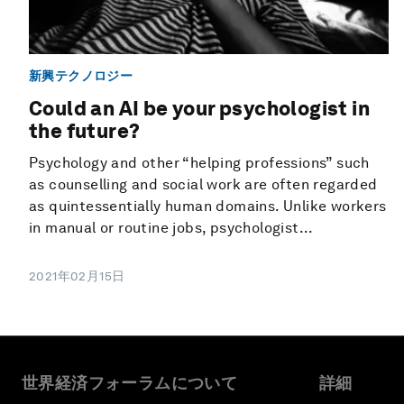
新興テクノロジー
Could an AI be your psychologist in
the future?
Psychology and other “helping professions” such
as counselling and social work are often regarded
as quintessentially human domains. Unlike workers
in manual or routine jobs, psychologist...
2021年02月15日
世界経済フォーラムについて
詳細