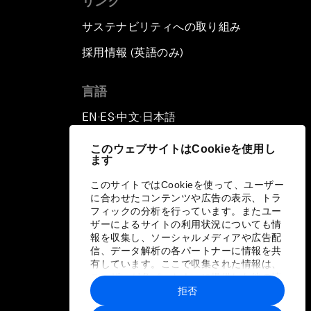
リンク
サステナビリティへの取り組み
採用情報 (英語のみ)
て
言語
EN
ES
中文
日本語
▪
▪
▪
このウェブサイトはCookieを使用し
ます
このサイトではCookieを使って、ユーザー
に合わせたコンテンツや広告の表示、トラ
フィックの分析を行っています。またユー
ザーによるサイトの利用状況についても情
報を収集し、ソーシャルメディアや広告配
信、データ解析の各パートナーに情報を共
有しています。ここで収集された情報は、
ユーザーが各パートナーに提供した他の情
報や各パートナーのサービスを使用した際
拒否
に収集された情報と組み合わされ、各パー