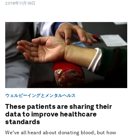
2018年11月19日
ウェルビーイングとメンタルヘルス
These patients are sharing their
data to improve healthcare
standards
We’ve all heard about donating blood, but how