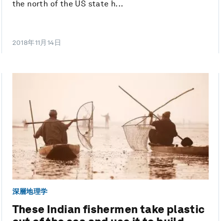
the north of the US state h...
2018年11月14日
深層地理学
These Indian fishermen take plastic