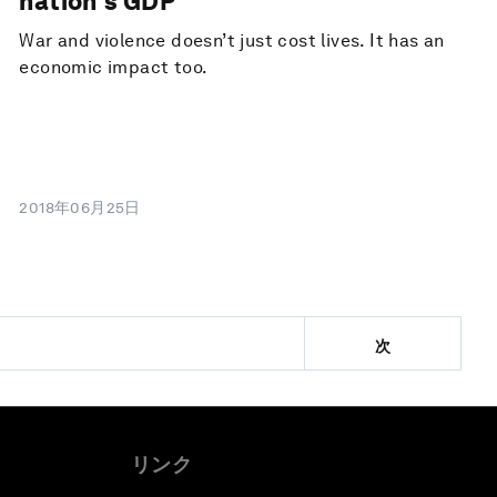
nation's GDP
War and violence doesn’t just cost lives. It has an
economic impact too.
2018年06月25日
次
リンク