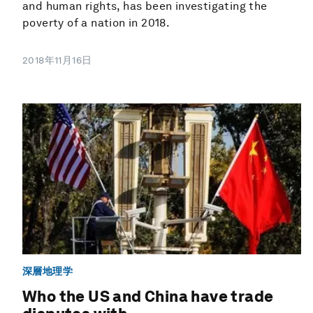
and human rights, has been investigating the
poverty of a nation in 2018.
2018年11月16日
深層地理学
Who the US and China have trade