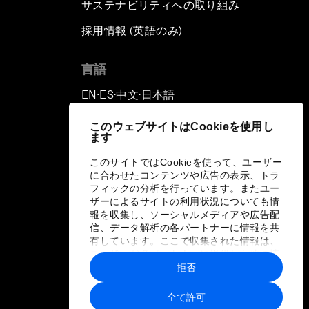
サステナビリティへの取り組み
採用情報 (英語のみ)
て
言語
EN
ES
中文
日本語
▪
▪
▪
このウェブサイトはCookieを使用し
ます
このサイトではCookieを使って、ユーザー
に合わせたコンテンツや広告の表示、トラ
フィックの分析を行っています。またユー
ザーによるサイトの利用状況についても情
報を収集し、ソーシャルメディアや広告配
信、データ解析の各パートナーに情報を共
有しています。ここで収集された情報は、
ユーザーが各パートナーに提供した他の情
報や各パートナーのサービスを使用した際
拒否
に収集された情報と組み合わされ、各パー
トナーによって使用されることがありま
全て許可
す。