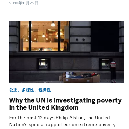
2018年11月22日
公正、多様性、包摂性
Why the UN is investigating poverty
in the United Kingdom
For the past 12 days Philip Alston, the United
Nation’s special rapporteur on extreme poverty