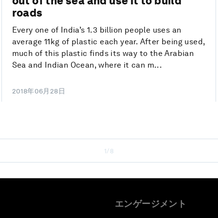
out of the sea and use it to build
roads
Every one of India’s 1.3 billion people uses an
average 11kg of plastic each year. After being used,
much of this plastic finds its way to the Arabian
Sea and Indian Ocean, where it can m...
2018年06月28日
1/8
エンゲージメント