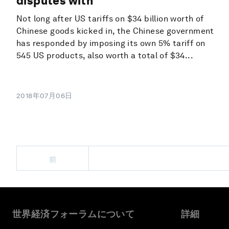
disputes with
Not long after US tariffs on $34 billion worth of
Chinese goods kicked in, the Chinese government
has responded by imposing its own 5% tariff on
545 US products, also worth a total of $34...
2018年07月06日
前
世界経済フォーラムについて
詳細