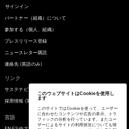
サインイン
パートナー（組織）について
参加する（個人、組織）
プレスリリース登録
ニュースレター購読
連絡先 (英語のみ)
リンク
サステナビリティへの取り組み
このウェブサイトはCookieを使用し
ます
採用情報 (英語のみ)
このサイトではCookieを使って、ユーザー
に合わせたコンテンツや広告の表示、トラ
言語
フィックの分析を行っています。またユー
ザーによるサイトの利用状況についても情
EN
ES
中文
日本語
▪
▪
▪