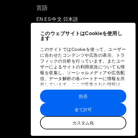
言語
EN
ES
中文
日本語
▪
▪
▪
このウェブサイトはCookieを使用し
ます
このサイトではCookieを使って、ユーザー
に合わせたコンテンツや広告の表示、トラ
フィックの分析を行っています。またユー
ザーによるサイトの利用状況についても情
報を収集し、ソーシャルメディアや広告配
信、データ解析の各パートナーに情報を共
有しています。ここで収集された情報は、
ユーザーが各パートナーに提供した他の情
報や各パートナーのサービスを使用した際
拒否
に収集された情報と組み合わされ、各パー
トナーによって使用されることがありま
全て許可
す。
カスタム化