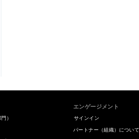
エンゲージメント
部門）
サインイン
パートナー（組織）につい