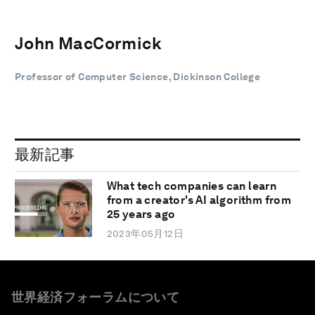
John MacCormick
Professor of Computer Science, Dickinson College
最新記事
What tech companies can learn
from a creator's AI algorithm from
25 years ago
2023年05月12日
世界経済フォーラムについて