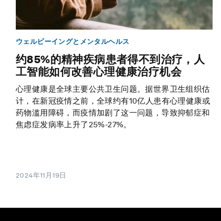
ウェルビーイングとメンタルヘルス
约85%的精神疾病患者得不到治疗，人
工智能如何改善心理健康治疗机会
心理健康是全球主要公共卫生问题。据世界卫生组织估
计，在新冠疫情之前，全球约有10亿人患有心理健康或
药物滥用障碍，而疫情加剧了这一问题，导致抑郁症和
焦虑症发病率上升了25%-27%。
2024年11月19日