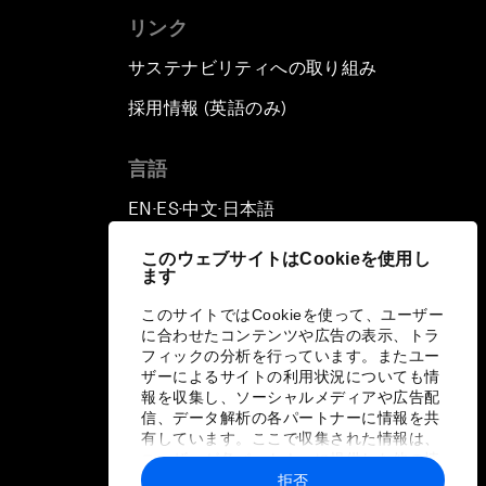
リンク
サステナビリティへの取り組み
採用情報 (英語のみ)
て
言語
EN
ES
中文
日本語
▪
▪
▪
このウェブサイトはCookieを使用し
ます
このサイトではCookieを使って、ユーザー
に合わせたコンテンツや広告の表示、トラ
フィックの分析を行っています。またユー
ザーによるサイトの利用状況についても情
報を収集し、ソーシャルメディアや広告配
信、データ解析の各パートナーに情報を共
有しています。ここで収集された情報は、
ユーザーが各パートナーに提供した他の情
報や各パートナーのサービスを使用した際
拒否