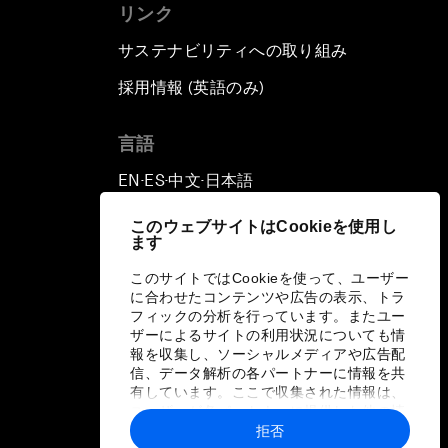
リンク
サステナビリティへの取り組み
採用情報 (英語のみ)
て
言語
EN
ES
中文
日本語
▪
▪
▪
このウェブサイトはCookieを使用し
ます
このサイトではCookieを使って、ユーザー
に合わせたコンテンツや広告の表示、トラ
フィックの分析を行っています。またユー
ザーによるサイトの利用状況についても情
報を収集し、ソーシャルメディアや広告配
信、データ解析の各パートナーに情報を共
有しています。ここで収集された情報は、
ユーザーが各パートナーに提供した他の情
報や各パートナーのサービスを使用した際
拒否