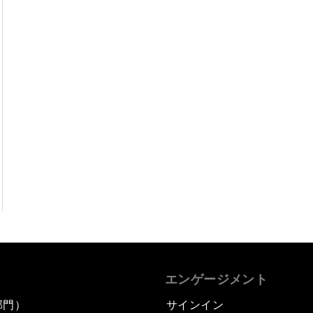
エンゲージメント
部門）
サインイン