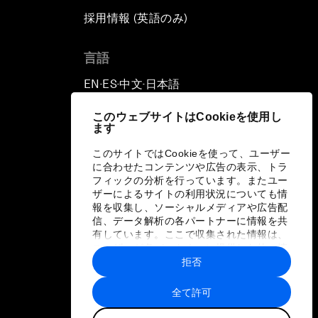
採用情報 (英語のみ)
て
言語
EN
ES
中文
日本語
▪
▪
▪
このウェブサイトはCookieを使用し
ます
このサイトではCookieを使って、ユーザー
に合わせたコンテンツや広告の表示、トラ
フィックの分析を行っています。またユー
ザーによるサイトの利用状況についても情
報を収集し、ソーシャルメディアや広告配
信、データ解析の各パートナーに情報を共
有しています。ここで収集された情報は、
ユーザーが各パートナーに提供した他の情
報や各パートナーのサービスを使用した際
拒否
に収集された情報と組み合わされ、各パー
トナーによって使用されることがありま
全て許可
す。