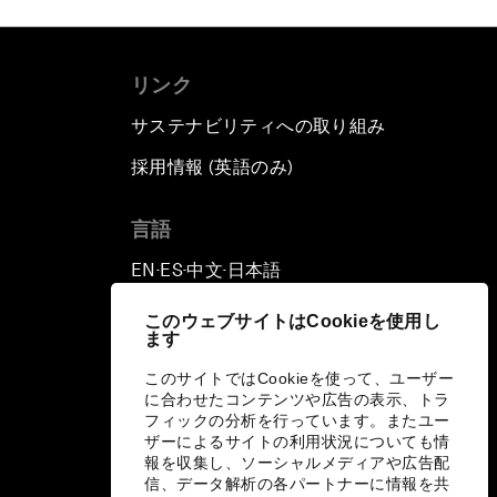
リンク
サステナビリティへの取り組み
採用情報 (英語のみ)
て
言語
EN
ES
中文
日本語
▪
▪
▪
このウェブサイトはCookieを使用し
ます
このサイトではCookieを使って、ユーザー
に合わせたコンテンツや広告の表示、トラ
フィックの分析を行っています。またユー
ザーによるサイトの利用状況についても情
報を収集し、ソーシャルメディアや広告配
信、データ解析の各パートナーに情報を共