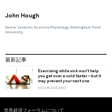
John Hough
Senior Lecturer, Exercise Physiology, Nottingham Trent
University
最新記事
Exercising while sick won’t help
you get over a cold faster – but it
may prevent your next one
2022年04月28日
世界経済フォーラムについて