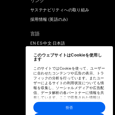
リンク
サステナビリティへの取り組み
採用情報 (英語のみ)
て
言語
EN
ES
中文
日本語
▪
▪
▪
このウェブサイトはCookieを使用し
ます
このサイトではCookieを使って、ユーザー
に合わせたコンテンツや広告の表示、トラ
フィックの分析を行っています。またユー
ザーによるサイトの利用状況についても情
報を収集し、ソーシャルメディアや広告配
信、データ解析の各パートナーに情報を共
有しています。ここで収集された情報は、
ユーザーが各パートナーに提供した他の情
報や各パートナーのサービスを使用した際
拒否
に収集された情報と組み合わされ、各パー