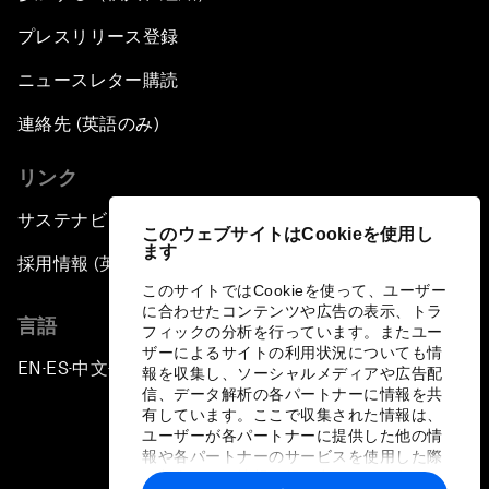
プレスリリース登録
ニュースレター購読
連絡先 (英語のみ)
リンク
サステナビリティへの取り組み
このウェブサイトはCookieを使用し
ます
採用情報 (英語のみ)
このサイトではCookieを使って、ユーザー
に合わせたコンテンツや広告の表示、トラ
言語
フィックの分析を行っています。またユー
ザーによるサイトの利用状況についても情
EN
ES
中文
日本語
▪
▪
▪
報を収集し、ソーシャルメディアや広告配
信、データ解析の各パートナーに情報を共
有しています。ここで収集された情報は、
ユーザーが各パートナーに提供した他の情
報や各パートナーのサービスを使用した際
に収集された情報と組み合わされ、各パー