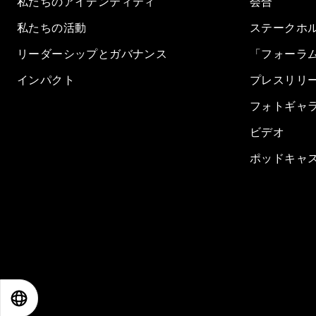
私たちのアイデンティティ
会合
私たちの活動
ステークホ
リーダーシップとガバナンス
「フォーラ
インパクト
プレスリリ
フォトギャ
ビデオ
ポッドキャ
EN
ES
中文
日本語