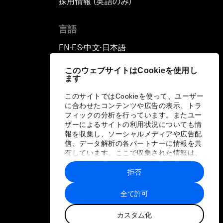
採用情報 (英語のみ)
て
言語
EN
ES
中文
日本語
▪
▪
▪
このウェブサイトはCookieを使用し
ます
このサイトではCookieを使って、ユーザー
に合わせたコンテンツや広告の表示、トラ
フィックの分析を行っています。またユー
ザーによるサイトの利用状況についても情
報を収集し、ソーシャルメディアや広告配
信、データ解析の各パートナーに情報を共
有しています。ここで収集された情報は、
ユーザーが各パートナーに提供した他の情
報や各パートナーのサービスを使用した際
拒否
に収集された情報と組み合わされ、各パー
トナーによって使用されることがありま
全て許可
す。
カスタム化