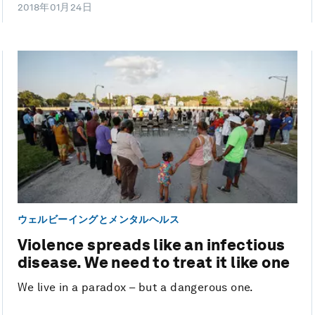
2018年01月24日
ウェルビーイングとメンタルヘルス
Violence spreads like an infectious
disease. We need to treat it like one
We live in a paradox – but a dangerous one.