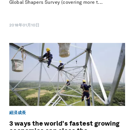
Global Shapers Survey (covering more t...
2018年01月10日
経済成長
3 ways the world's fastest growing