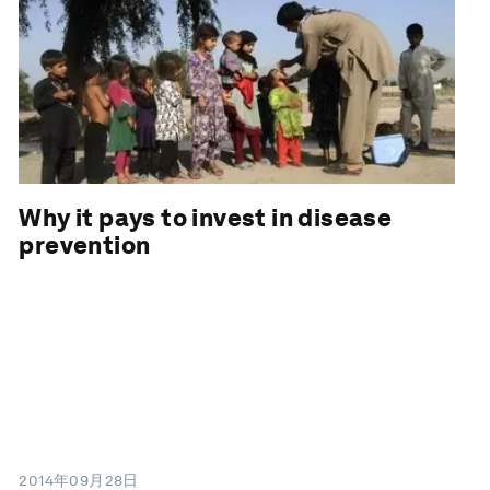
Why it pays to invest in disease
prevention
2014年09月28日